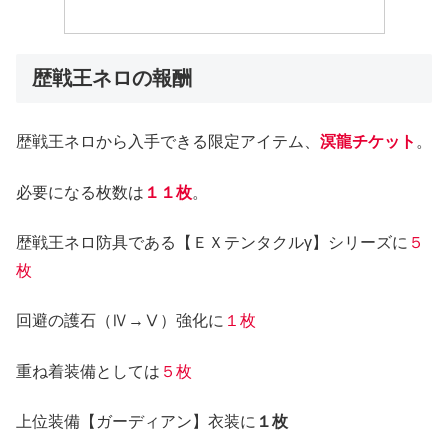
歴戦王ネロの報酬
歴戦王ネロから入手できる限定アイテム、
溟龍チケット
。
必要になる枚数は
１１枚
。
歴戦王ネロ防具である【ＥＸテンタクルγ】シリーズに
５
枚
回避の護石（Ⅳ→Ⅴ）強化に
１枚
重ね着装備としては
５枚
上位装備【ガーディアン】衣装に
１枚