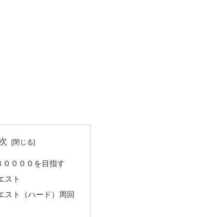
次
３００００を目指す
エスト
エスト（ハード）周回