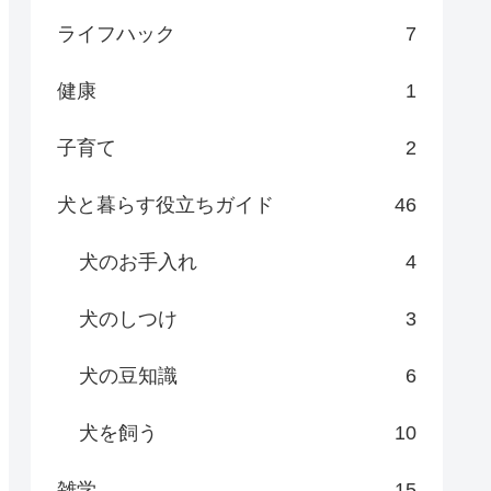
ライフハック
7
健康
1
子育て
2
犬と暮らす役立ちガイド
46
犬のお手入れ
4
犬のしつけ
3
犬の豆知識
6
犬を飼う
10
雑学
15