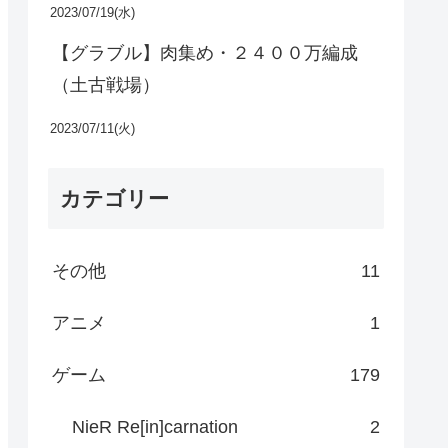
2023/07/19(水)
【グラブル】肉集め・２４００万編成
（土古戦場）
2023/07/11(火)
カテゴリー
その他
11
アニメ
1
ゲーム
179
NieR Re[in]carnation
2