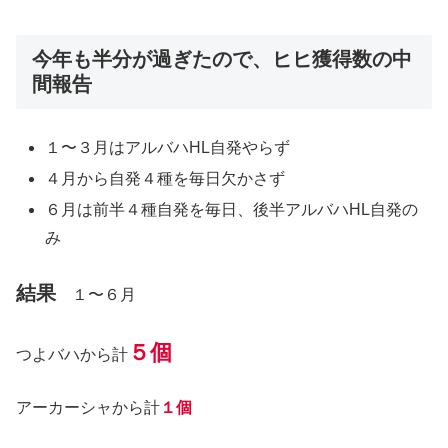
今年も半分が過ぎたので、ヒヒ獲得数の中
間報告
１〜３月はアルバハHL自発やらず
４月から自発４種を毎日欠かさず
６月は前半４種自発を毎日、後半アルバハHL自発の
み
結果
１〜６月
５個
つよバハから計
アーカーシャから計
１個