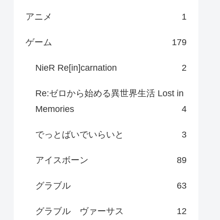
アニメ
1
ゲーム
179
NieR Re[in]carnation
2
Re:ゼロから始める異世界生活 Lost in
Memories
4
でっとばいでいらいと
3
アイスボーン
89
グラブル
63
グラブル ヴァーサス
12