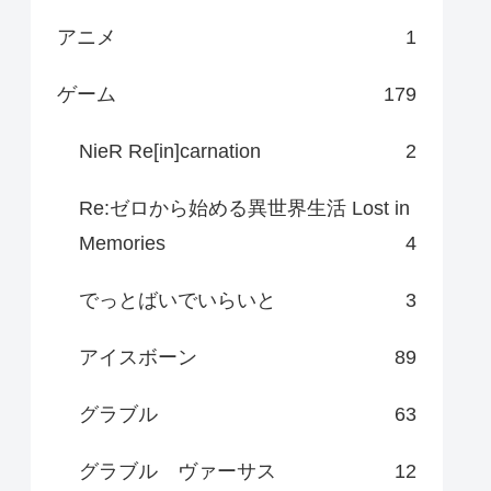
アニメ
1
ゲーム
179
NieR Re[in]carnation
2
Re:ゼロから始める異世界生活 Lost in
Memories
4
でっとばいでいらいと
3
アイスボーン
89
グラブル
63
グラブル ヴァーサス
12